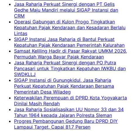
Jasa Raharja Perkuat Sinergi dengan PT Gelis
Gedhe Maju Mandiri melalui SIGAP Instansi dan
CRM
Operasi Gabungan di Kulon Progo Tingkatkan
Kepatuhan Pajak Kendaraan dan Kesadaran Berlalu
Lintas
SIGAP Instansi Jasa Raharja di Bantul Perkuat
Kepatuhan Pajak Kendaraan Pemerintah Kalurahan
Samsat Keliling Hadir di Pasar Rakyat UMKM 2026,
Permudah Warga Bayar Pajak Kendaraan
Jasa Raharja Perkuat Sinergi dengan PO Putra
Pancasari untuk Tingkatkan Kepatuhan IWKBU dan
SWDKLLJ
SIGAP Instansi di Gunungkidul, Jasa Raharja
Perkuat Kepatuhan Pajak Kendaraan Bersama
Pemerintah Desa Wiladeg
Keterwakilan Perempuan di DPRD Kota Yogyakarta
Dinilai Masih Rendah
Jasa Raharja Sosialisasikan UU Nomor 33 dan 34
Tahun 1964 kepada Jajaran Polresta Sleman
Progres Pembangunan Gedung Baru DPRD DIY
Lampaui Target, Capai 81,7 Persen