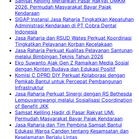
Samsat Keliling Meriahkan Pasar Rakyat UMKM
2026, Permudah Masyarakat Bayar Pajak
Kendaraan
SIGAP Instansi Jasa Raharja Tingkatkan Kepatuhan
Administrasi Kendaraan di PT Cobra Dental
Indonesia
Jasa Raharja dan RSUD Wates Perkuat Koordinasi
Tingkatkan Pelayanan Korban Kecelakaan
Jasa Raharja Perkuat Kualitas Pelayanan Santunan
melalui Bimbingan Teknis Tahun 2026
Eko Suwanto Ajak Gen Z Ramaikan Media Sosial
dengan Konten Budaya dan Edukasi Positif
Komisi C DPRD DIY Perkuat Kolaborasi dengan
Pemkab Bantul untuk Percepat Pembangunan
Infrastruktur
Jasa Raharja Perkuat Sinergi dengan RS Bethesda
Lempuyangwangi melalui Sosialisasi Coordination
of Benefit JKK
Samsat Keliling Hadir di Pasar Rakyat UMi,
Permudah Masyarakat Bayar Pajak Kendaraan
Jasa Raharja dan Tim Pembina Samsat Bantul
Edukasi Warga Canden tentang Kesamsatan dan
Keselamatan Berlalu Lintas