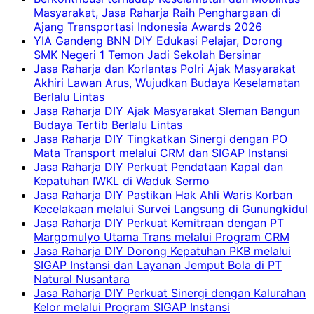
Masyarakat, Jasa Raharja Raih Penghargaan di
Ajang Transportasi Indonesia Awards 2026
YIA Gandeng BNN DIY Edukasi Pelajar, Dorong
SMK Negeri 1 Temon Jadi Sekolah Bersinar
Jasa Raharja dan Korlantas Polri Ajak Masyarakat
Akhiri Lawan Arus, Wujudkan Budaya Keselamatan
Berlalu Lintas
Jasa Raharja DIY Ajak Masyarakat Sleman Bangun
Budaya Tertib Berlalu Lintas
Jasa Raharja DIY Tingkatkan Sinergi dengan PO
Mata Transport melalui CRM dan SIGAP Instansi
Jasa Raharja DIY Perkuat Pendataan Kapal dan
Kepatuhan IWKL di Waduk Sermo
Jasa Raharja DIY Pastikan Hak Ahli Waris Korban
Kecelakaan melalui Survei Langsung di Gunungkidul
Jasa Raharja DIY Perkuat Kemitraan dengan PT
Margomulyo Utama Trans melalui Program CRM
Jasa Raharja DIY Dorong Kepatuhan PKB melalui
SIGAP Instansi dan Layanan Jemput Bola di PT
Natural Nusantara
Jasa Raharja DIY Perkuat Sinergi dengan Kalurahan
Kelor melalui Program SIGAP Instansi