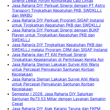
Sinergi Lewat Forum Komunikasi Lalu Lintas
Jasa Raharja DIY Perkuat Sinergi dengan PT Astro
Transport Tingkatkan Kepatuhan PKB, SWDKLLJ,
dan IWKBU
Jasa Raharja DIY Perkuat Program SIGAP Instansi
untuk Tingkatkan Kepatuhan PKB dan SWDKLLJ
Jasa Raharja DIY Perkuat Sinergi dengan BUKP
Playen untuk Tingkatkan Kepatuhan PKB dan
SWDKLLJ
Jasa Raharja DIY Tingkatkan Kepatuhan PKB dan
SWDKLLJ melalui Program CRM dan SIGAP Instansi
Jasa Raharja dan PT KAI Perkuat Sinergi
Tingkatkan Keselamatan di Perlintasan Kereta Api
Jasa Raharja Sleman Lakukan Survei Ahli Waris
untuk Percepat Penyaluran Santunan Korban
Kecelakaan
Jasa Raharja Sleman Lakukan Survei Ahli Waris
untuk Percepat Penyaluran Santunan Korban
Kecelakaan
Semester I 2026, Jasa Raharja DIY Salurkan
Santunan Rp73,53 Miliar dengan Layanan Semakin
Cepat
Jasa Raharja DIY Ajak Karang Taruna dan FKPM