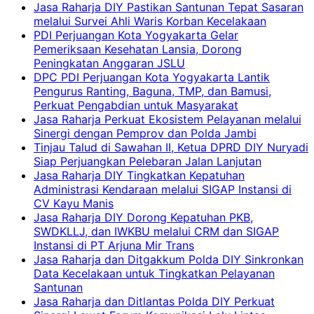
Jasa Raharja DIY Pastikan Santunan Tepat Sasaran
melalui Survei Ahli Waris Korban Kecelakaan
PDI Perjuangan Kota Yogyakarta Gelar
Pemeriksaan Kesehatan Lansia, Dorong
Peningkatan Anggaran JSLU
DPC PDI Perjuangan Kota Yogyakarta Lantik
Pengurus Ranting, Baguna, TMP, dan Bamusi,
Perkuat Pengabdian untuk Masyarakat
Jasa Raharja Perkuat Ekosistem Pelayanan melalui
Sinergi dengan Pemprov dan Polda Jambi
Tinjau Talud di Sawahan II, Ketua DPRD DIY Nuryadi
Siap Perjuangkan Pelebaran Jalan Lanjutan
Jasa Raharja DIY Tingkatkan Kepatuhan
Administrasi Kendaraan melalui SIGAP Instansi di
CV Kayu Manis
Jasa Raharja DIY Dorong Kepatuhan PKB,
SWDKLLJ, dan IWKBU melalui CRM dan SIGAP
Instansi di PT Arjuna Mir Trans
Jasa Raharja dan Ditgakkum Polda DIY Sinkronkan
Data Kecelakaan untuk Tingkatkan Pelayanan
Santunan
Jasa Raharja dan Ditlantas Polda DIY Perkuat