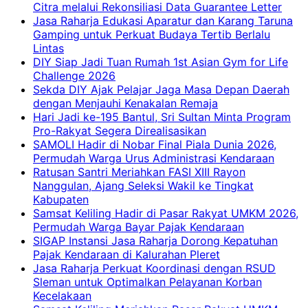
Citra melalui Rekonsiliasi Data Guarantee Letter
Jasa Raharja Edukasi Aparatur dan Karang Taruna
Gamping untuk Perkuat Budaya Tertib Berlalu
Lintas
DIY Siap Jadi Tuan Rumah 1st Asian Gym for Life
Challenge 2026
Sekda DIY Ajak Pelajar Jaga Masa Depan Daerah
dengan Menjauhi Kenakalan Remaja
Hari Jadi ke-195 Bantul, Sri Sultan Minta Program
Pro-Rakyat Segera Direalisasikan
SAMOLI Hadir di Nobar Final Piala Dunia 2026,
Permudah Warga Urus Administrasi Kendaraan
Ratusan Santri Meriahkan FASI XIII Rayon
Nanggulan, Ajang Seleksi Wakil ke Tingkat
Kabupaten
Samsat Keliling Hadir di Pasar Rakyat UMKM 2026,
Permudah Warga Bayar Pajak Kendaraan
SIGAP Instansi Jasa Raharja Dorong Kepatuhan
Pajak Kendaraan di Kalurahan Pleret
Jasa Raharja Perkuat Koordinasi dengan RSUD
Sleman untuk Optimalkan Pelayanan Korban
Kecelakaan