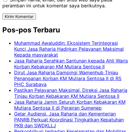
peramban ini untuk komentar saya berikutnya.
Pos-pos Terbaru
Muhammad Awaluddin: Ekosistem Terintegrasi
Kunci Jasa Raharja Hadirkan Pelayanan Maksimal
Kepada masyarakat
Jasa Raharja Serahkan Santunan kepada Ahli Waris
Korban Kebakaran KM Mutiara Sentosa II
Dirut Jasa Raharja Dampingi Wamenhub Tinjau
Penanganan Korban KM Mutiara Sentosa II di RS
PHC Surabaya
Pastikan Pelayanan Maksimal, Direksi Jasa Raharja
Tinjau Korban Kebakaran KM Mutiara Sentosa II
Jasa Raharja Jamin Seluruh Korban Kebakaran KM
Mutiara Sentosa II di Perairan Sumenep
Gelar Audiensi, Jasa Raharja dan Kementerian
PANRB Perkuat Koordinasi Tingkatkan Kepatuhan
PKB dan SWDKLLJ
Berkontribusi terhadap Keselamatan dan Mobilitas