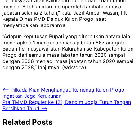
permusyawaratan Kalurahan diubah dari enam tahun
menjadi 8 tahun atau memperoleh tambahan masa
jabatan selama 2 tahun,” kata Jazil Ambar Wasan, Plt
Kepala Dinas PMD Dalduk Kulon Progo, saat
menyampaikan laporannya.
“Adapun keputusan Bupati yang diterbitkan antara lain
menetapkan 1 mengubah masa jabatan 667 anggota
Badan Permusyawaratan Kalurahan se-Kabupaten Kulon
Progo dari semula masa jabatan tahun 2020 sampai
dengan 2026 menjadi masa jabatan tahun 2020 sampai
dengan 2028,” lanjutnya. (wds/drw)
Navigasi
⟵
Pilkada Kian Menghangat, Kemenag Kulon Progo
Ingatkan Jaga Kerukunan
pos
Pra TMMD Reguler ke 121, Dandim Jogja Turun Tangan
Bersihkan Talud
⟶
Related Posts