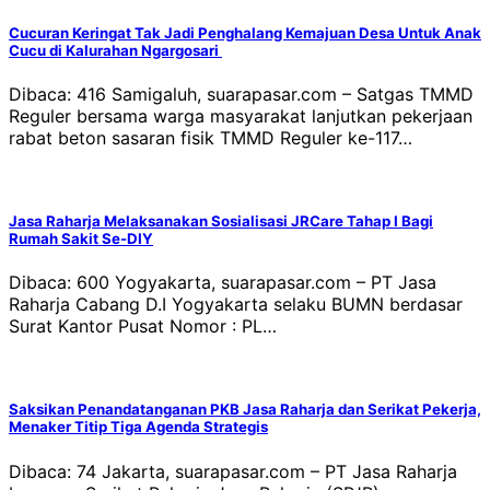
Cucuran Keringat Tak Jadi Penghalang Kemajuan Desa Untuk Anak
Cucu di Kalurahan Ngargosari
Dibaca: 416 Samigaluh, suarapasar.com – Satgas TMMD
Reguler bersama warga masyarakat lanjutkan pekerjaan
rabat beton sasaran fisik TMMD Reguler ke-117…
Jasa Raharja Melaksanakan Sosialisasi JRCare Tahap I Bagi
Rumah Sakit Se-DIY
Dibaca: 600 Yogyakarta, suarapasar.com – PT Jasa
Raharja Cabang D.I Yogyakarta selaku BUMN berdasar
Surat Kantor Pusat Nomor : PL…
Saksikan Penandatanganan PKB Jasa Raharja dan Serikat Pekerja,
Menaker Titip Tiga Agenda Strategis
Dibaca: 74 Jakarta, suarapasar.com – PT Jasa Raharja