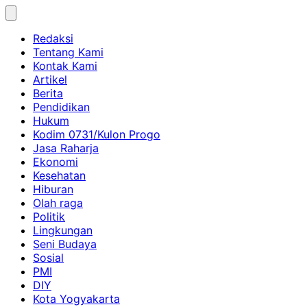
Skip
to
Redaksi
content
Tentang Kami
Kontak Kami
Artikel
Berita
Pendidikan
Hukum
Kodim 0731/Kulon Progo
Jasa Raharja
Ekonomi
Kesehatan
Hiburan
Olah raga
Politik
Lingkungan
Seni Budaya
Sosial
PMI
DIY
Kota Yogyakarta