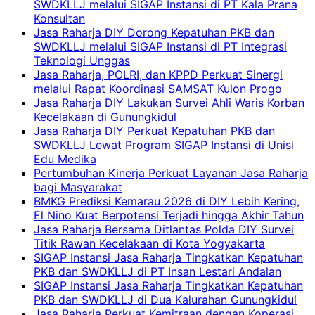
SWDKLLJ melalui SIGAP Instansi di PT Kala Prana
Konsultan
Jasa Raharja DIY Dorong Kepatuhan PKB dan
SWDKLLJ melalui SIGAP Instansi di PT Integrasi
Teknologi Unggas
Jasa Raharja, POLRI, dan KPPD Perkuat Sinergi
melalui Rapat Koordinasi SAMSAT Kulon Progo
Jasa Raharja DIY Lakukan Survei Ahli Waris Korban
Kecelakaan di Gunungkidul
Jasa Raharja DIY Perkuat Kepatuhan PKB dan
SWDKLLJ Lewat Program SIGAP Instansi di Unisi
Edu Medika
Pertumbuhan Kinerja Perkuat Layanan Jasa Raharja
bagi Masyarakat
BMKG Prediksi Kemarau 2026 di DIY Lebih Kering,
El Nino Kuat Berpotensi Terjadi hingga Akhir Tahun
Jasa Raharja Bersama Ditlantas Polda DIY Survei
Titik Rawan Kecelakaan di Kota Yogyakarta
SIGAP Instansi Jasa Raharja Tingkatkan Kepatuhan
PKB dan SWDKLLJ di PT Insan Lestari Andalan
SIGAP Instansi Jasa Raharja Tingkatkan Kepatuhan
PKB dan SWDKLLJ di Dua Kalurahan Gunungkidul
Jasa Raharja Perkuat Kemitraan dengan Koperasi