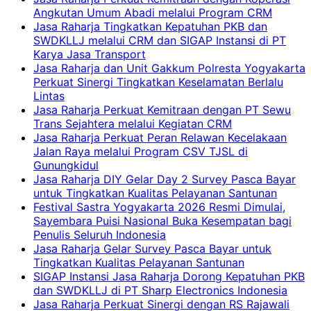
Angkutan Umum Abadi melalui Program CRM
Jasa Raharja Tingkatkan Kepatuhan PKB dan
SWDKLLJ melalui CRM dan SIGAP Instansi di PT
Karya Jasa Transport
Jasa Raharja dan Unit Gakkum Polresta Yogyakarta
Perkuat Sinergi Tingkatkan Keselamatan Berlalu
Lintas
Jasa Raharja Perkuat Kemitraan dengan PT Sewu
Trans Sejahtera melalui Kegiatan CRM
Jasa Raharja Perkuat Peran Relawan Kecelakaan
Jalan Raya melalui Program CSV TJSL di
Gunungkidul
Jasa Raharja DIY Gelar Day 2 Survey Pasca Bayar
untuk Tingkatkan Kualitas Pelayanan Santunan
Festival Sastra Yogyakarta 2026 Resmi Dimulai,
Sayembara Puisi Nasional Buka Kesempatan bagi
Penulis Seluruh Indonesia
Jasa Raharja Gelar Survey Pasca Bayar untuk
Tingkatkan Kualitas Pelayanan Santunan
SIGAP Instansi Jasa Raharja Dorong Kepatuhan PKB
dan SWDKLLJ di PT Sharp Electronics Indonesia
Jasa Raharja Perkuat Sinergi dengan RS Rajawali