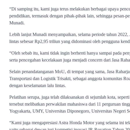
“Di samping itu, kami juga terus melakukan berbagai upaya penceg
pendidikan, termasuk dengan pihak-pihak lain, sehingga pesan-p
Munadi.
Lebih lanjut Munadi menyampaikan, selama periode tahun 2022, J
lintas sebesar Rp2,95 triliun yang didominasi oleh pengguna kend
“Oleh sebab itu, kami tidak ingin berhenti hanya sampai pada pen
serta pencegahan kecelakaan juga menjadi concern dari Jasa Raha
Selain penandatanganan MoU, di tempat yang sama, Jasa Raharja
Transportasi dan Logistik Trisakti, sebagai anggota komunitas R
dengan keselamatan lalu lintas.
Pelatihan serupa, juga telah dilaksanakan di sejumlah kota, sepe
tersebut melibatkan perwakilan mahasiswa dari 11 perguruan tingg
Yogyakarta, UMY, Universitas Diponegoro, Universitas Negeri 
“Kami juga mengapresiasi Astra Honda Motor yang selama ini tel
yaitu sebagai dewan juri kompetisi inovasi JR-Rovation Tahun 2