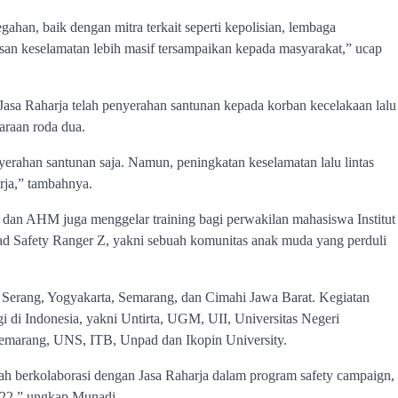
ahan, baik dengan mitra terkait seperti kepolisian, lembaga
esan keselamatan lebih masif tersampaikan kepada masyarakat,” ucap
asa Raharja telah penyerahan santunan kepada korban kecelakaan lalu
araan roda dua.
yerahan santunan saja. Namun, peningkatan keselamatan lalu lintas
rja,” tambahnya.
 dan AHM juga menggelar training bagi perwakilan mahasiswa Institut
oad Safety Ranger Z, yakni sebuah komunitas anak muda yang perduli
rti Serang, Yogyakarta, Semarang, dan Cimahi Jawa Barat. Kegiatan
i di Indonesia, yakni Untirta, UGM, UII, Universitas Negeri
Semarang, UNS, ITB, Unpad dan Ikopin University.
ah berkolaborasi dengan Jasa Raharja dalam program safety campaign,
022,” ungkap Munadi.