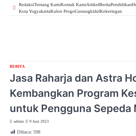
Skip
Redaksi
Tentang Kami
Kontak Kami
Artikel
Berita
Pendidikan
H
to
Kota Yogyakarta
Kulon Progo
Gunungkidul
Kekeringan
content
BERITA
Jasa Raharja dan Astra H
Kembangkan Program Kes
untuk Pengguna Sepeda 
admin
9 Juni 2023
Dibaca:
598