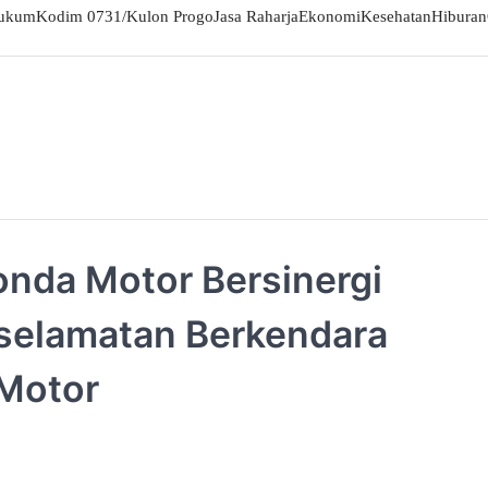
ukum
Kodim 0731/Kulon Progo
Jasa Raharja
Ekonomi
Kesehatan
Hiburan
onda Motor Bersinergi
elamatan Berkendara
Motor