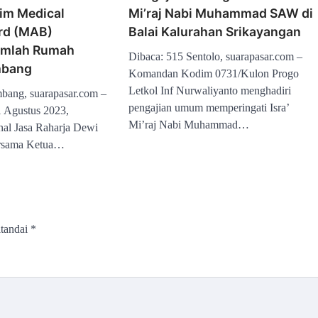
Tim Medical
Mi’raj Nabi Muhammad SAW di
rd (MAB)
Balai Kalurahan Srikayangan
umlah Rumah
Dibaca: 515 Sentolo, suarapasar.com –
mbang
Komandan Kodim 0731/Kulon Progo
Letkol Inf Nurwaliyanto menghadiri
bang, suarapasar.com –
pengajian umum memperingati Isra’
 1 Agustus 2023,
Mi’raj Nabi Muhammad…
nal Jasa Raharja Dewi
ersama Ketua…
itandai
*