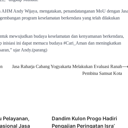
sis AHM Andy Wijaya, mengatakan, penandatanganan MoU dengan Jas
ngembangan program keselamatan berkendara yang telah dilakukan
 untuk mewujudkan budaya keselamatan dan kenyamanan berkendara,
ap inisiasi ini dapat memacu budaya #Cari_Aman dan meningkatkan
saran,” ujar Andy.(parang)
on
Jasa Raharja Cabang Yogyakarta Melakukan Evaluasi Ranah
Pembina Samsat Kota
u Pelayanan,
Dandim Kulon Progo Hadiri
asional Jasa
Pengajian Peringatan Isra’