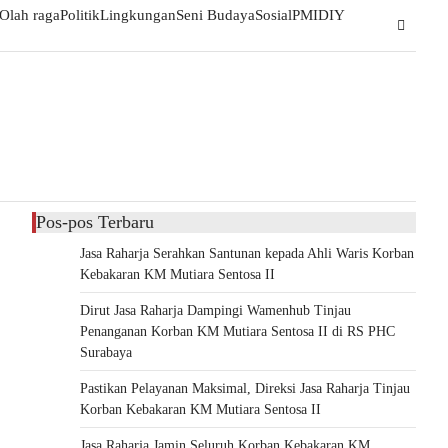
Olah raga
Politik
Lingkungan
Seni Budaya
Sosial
PMI
DIY
Pos-pos Terbaru
Jasa Raharja Serahkan Santunan kepada Ahli Waris Korban
Kebakaran KM Mutiara Sentosa II
Dirut Jasa Raharja Dampingi Wamenhub Tinjau
Penanganan Korban KM Mutiara Sentosa II di RS PHC
Surabaya
Pastikan Pelayanan Maksimal, Direksi Jasa Raharja Tinjau
Korban Kebakaran KM Mutiara Sentosa II
Jasa Raharja Jamin Seluruh Korban Kebakaran KM