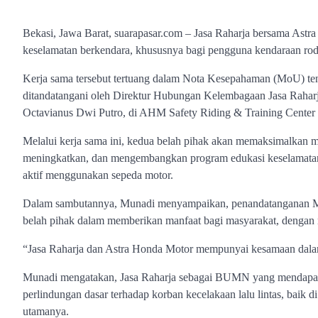
Bekasi, Jawa Barat, suarapasar.com – Jasa Raharja bersama A
keselamatan berkendara, khususnya bagi pengguna kendaraan rod
Kerja sama tersebut tertuang dalam Nota Kesepahaman (MoU) ten
ditandatangani oleh Direktur Hubungan Kelembagaan Jasa Raha
Octavianus Dwi Putro, di AHM Safety Riding & Training Center 
Melalui kerja sama ini, kedua belah pihak akan memaksimalkan 
meningkatkan, dan mengembangkan program edukasi keselamatan 
aktif menggunakan sepeda motor.
Dalam sambutannya, Munadi menyampaikan, penandatanganan MoU
belah pihak dalam memberikan manfaat bagi masyarakat, dengan men
“Jasa Raharja dan Astra Honda Motor mempunyai kesamaan dalam 
Munadi mengatakan, Jasa Raharja sebagai BUMN yang mendapat
perlindungan dasar terhadap korban kecelakaan lalu lintas, baik d
utamanya.