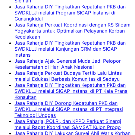
Sleman
Jasa Raharja DIY Tingkatkan Kepatuhan PKB dan
SWDKLLJ melalui Program SIGAP Instansi di
Gunungkidul
Jasa Raharja Perkuat Koordinasi dengan RS Siloam
Yogyakarta untuk Optimalkan Pelayanan Korban
Kecelakaan
Jasa Raharja DIY Tingkatkan Kepatuhan PKB dan
SWDKLLJ melalui Kunjungan CRM dan SIGAP
Instansi
Jasa Raharja Ajak Generasi Muda Jadi Pelopor
Keselamatan di Hari Anak Nasional
Jasa Raharja Perkuat Budaya Tertib Lalu Lintas
melalui Edukasi Berbasis Komunitas di Sedayu
Jasa Raharja DIY Tingkatkan Kepatuhan PKB dan
SWDKLLJ melalui SIGAP Instansi di PT Kala Prana
Konsultan
Jasa Raharja DIY Dorong Kepatuhan PKB dan
SWDKLLJ melalui SIGAP Instansi di PT Integrasi
Teknologi Unggas
Jasa Raharja, POLRI, dan KPPD Perkuat Sinergi
melalui Rapat Koordinasi SAMSAT Kulon Progo
Jasa Raharja DIY Lakukan Survei Ahli Waris Korban