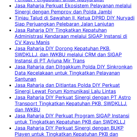
Jasa Raharja Perkuat Ekosistem Pelayanan melalui
Sinergi dengan Pemprov dan Polda Jambi
Tinjau Talud di Sawahan II, Ketua DPRD DIY Nuryadi
Siap Perjuangkan Pelebaran Jalan Lanjutan
Jasa Raharja DIY Tingkatkan Kepatuhan
Administrasi Kendaraan melalui SIGAP Instansi di
CV Kayu Manis
Jasa Raharja DIY Dorong Kepatuhan PKB,
SWDKLLJ, dan IWKBU melalui CRM dan SIGAP
Instansi di PT Arjuna Mir Trans
Jasa Raharja dan Ditgakkum Polda DIY Sinkronkan
Data Kecelakaan untuk Tingkatkan Pelayanan
Santunan
Jasa Raharja dan Ditlantas Polda DIY Perkuat
Sinergi Lewat Forum Komunikasi Lalu Lintas
Jasa Raharja DIY Perkuat Sinergi dengan PT Astro
Transport Tingkatkan Kepatuhan PKB, SWDKLLJ,
dan IWKBU
Jasa Raharja DIY Perkuat Program SIGAP Instansi
untuk Tingkatkan Kepatuhan PKB dan SWDKLLJ
Jasa Raharja DIY Perkuat Sinergi dengan BUKP
Playen untuk Tingkatkan Kepatuhan PKB dan