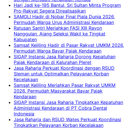
Hari Jadi ke-195 Bantul, Sri Sultan Minta Program
Pro-Rakyat Segera Direalisasikan
SAMOLI Hadir di Nobar Final Piala Dunia 2026,
Permudah Warga Urus Administrasi Kendaraan
Ratusan Santri Meriahkan FASI XIII Rayon
Nanggulan, Ajang Seleksi Wakil ke Tingkat
Kabupaten
Samsat Keliling Hadir di Pasar Rakyat UMKM 2026,
Permudah Warga Bayar Pajak Kendaraan
SIGAP Instansi Jasa Raharja Dorong Kepatuhan
Pajak Kendaraan di Kalurahan Pleret
Jasa Raharja Perkuat Koordinasi dengan RSUD
Sleman untuk Optimalkan Pelayanan Korban
Kecelakaan
Samsat Keliling Meriahkan Pasar Rakyat UMKM
2026, Permudah Masyarakat Bayar Pajak
Kendaraan
SIGAP Instansi Jasa Raharja Tingkatkan Kepatuhan
Administrasi Kendaraan di PT Cobra Dental
Indonesia
Jasa Raharja dan RSUD Wates Perkuat Koordinasi
Tingkatkan Pelayanan Korban Kecelakaan