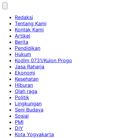
Skip
to
Redaksi
content
Tentang Kami
Kontak Kami
Artikel
Berita
Pendidikan
Hukum
Kodim 0731/Kulon Progo
Jasa Raharja
Ekonomi
Kesehatan
Hiburan
Olah raga
Politik
Lingkungan
Seni Budaya
Sosial
PMI
DIY
Kota Yogyakarta