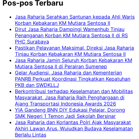
Pos-pos Terbaru
Jasa Raharja Serahkan Santunan kepada Ahli Waris
Korban Kebakaran KM Mutiara Sentosa II
Dirut Jasa Raharja Dampingi Wamenhub Tinjau
Penanganan Korban KM Mutiara Sentosa II di RS
PHC Surabaya
Pastikan Pelayanan Maksimal, Direksi Jasa Raharja
Tinjau Korban Kebakaran KM Mutiara Sentosa II
Jasa Raharja Jamin Seluruh Korban Kebakaran KM
Mutiara Sentosa II di Perairan Sumenep
Gelar Audiensi, Jasa Raharja dan Kementerian
PANRB Perkuat Koordinasi Tingkatkan Kepatuhan
PKB dan SWDKLLJ
Berkontribusi terhadap Keselamatan dan Mobilitas
Masyarakat, Jasa Raharja Raih Penghargaan di
Ajang Transportasi Indonesia Awards 2026
YIA Gandeng BNN DIY Edukasi Pelajar, Dorong
SMK Negeri 1 Temon Jadi Sekolah Bersinar
Jasa Raharja dan Korlantas Polri Ajak Masyarakat
Akhiri Lawan Arus, Wujudkan Budaya Keselamatan
Berlalu Lintas