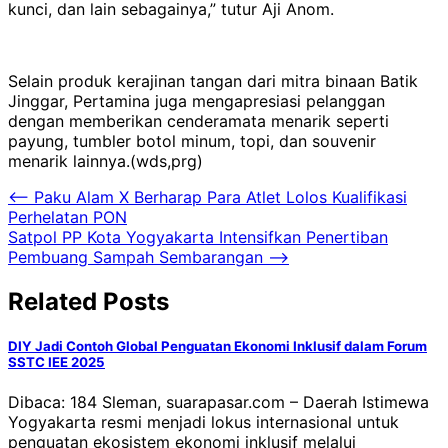
kunci, dan lain sebagainya,” tutur Aji Anom.
Selain produk kerajinan tangan dari mitra binaan Batik
Jinggar, Pertamina juga mengapresiasi pelanggan
dengan memberikan cenderamata menarik seperti
payung, tumbler botol minum, topi, dan souvenir
menarik lainnya.(wds,prg)
Navigasi
⟵
Paku Alam X Berharap Para Atlet Lolos Kualifikasi
Perhelatan PON
pos
Satpol PP Kota Yogyakarta Intensifkan Penertiban
Pembuang Sampah Sembarangan
⟶
Related Posts
DIY Jadi Contoh Global Penguatan Ekonomi Inklusif dalam Forum
SSTC IEE 2025
Dibaca: 184 Sleman, suarapasar.com – Daerah Istimewa
Yogyakarta resmi menjadi lokus internasional untuk
penguatan ekosistem ekonomi inklusif melalui