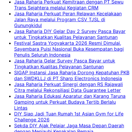
Jasa Raharja Perkuat Kemitraan dengan PT Sewu
Trans Sejahtera melalui Kegiatan CRM
Jasa Raharja Perkuat Peran Relawan Kecelakaan
Jalan Raya melalui Program CSV TJSL di
Gunungkidul
Jasa Raharja DIY Gelar Day 2 Survey Pasca Bayar
untuk Tingkatkan Kualitas Pelayanan Santunan
Festival Sastra Yogyakarta 2026 Resmi Dimulai,
Sayembara Puisi Nasional Buka Kesempatan bagi
Penulis Seluruh Indonesia
Jasa Raharja Gelar Survey Pasca Bayar untuk
Tingkatkan Kualitas Pelayanan Santunan
SIGAP Instansi Jasa Raharja Dorong Kepatuhan PKB
dan SWDKLLJ di PT Sharp Electronics Indonesia
Jasa Raharja Perkuat Sinergi dengan RS Rajawali
Citra melalui Rekonsiliasi Data Guarantee Letter
Jasa Raharja Edukasi Aparatur dan Karang Taruna
Gamping untuk Perkuat Budaya Tertib Berlalu
Lintas
DIY Siap Jadi Tuan Rumah 1st Asian Gym for Life
Challenge 2026
Sekda DIY Ajak Pelajar Jaga Masa Depan Daerah
dengan Menjauhi Kenakalan Remaja