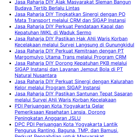
Jasa Raharja DIY Ajak Masyarakat Sleman Bangun
Budaya Tertib Berlalu Lintas
Jasa Raharja DIY Tingkatkan Sinergi dengan PO
Mata Transport melalui CRM dan SIGAP Instansi
Jasa Raharja DIY Perkuat Pendataan Kapal dan
Kepatuhan IWKL di Waduk Sermo
Jasa Raharja DIY Pastikan Hak Ahli Waris Korban
Kecelakaan melalui Survei Langsung di Gunungkidul
Jasa Raharja DIY Perkuat Kemitraan dengan PT
Margomulyo Utama Trans melalui Program CRM
Jasa Raharja DIY Dorong Kepatuhan PKB melalui
SIGAP Instansi dan Layanan Jemput Bola di PT
Natural Nusantara
Jasa Raharja DIY Perkuat Sinergi dengan Kalurahan
Kelor melalui Program SIGAP Instansi
Jasa Raharja DIY Pastikan Santunan Tepat Sasaran
melalui Survei Ahli Waris Korban Kecelakaan
PDI Perjuangan Kota Yogyakarta Gelar
Pemeriksaan Kesehatan Lansia, Dorong
Peningkatan Anggaran JSLU
DPC PDI Perjuangan Kota Yogyakarta Lantik
Pengurus Ranting, Baguna, TMP, dan Bamusi,
Perkuat Pengabdian untuk Masyarakat