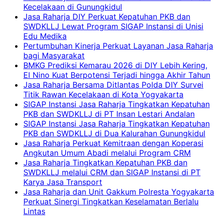
Kecelakaan di Gunungkidul
Jasa Raharja DIY Perkuat Kepatuhan PKB dan
SWDKLLJ Lewat Program SIGAP Instansi di Unisi
Edu Medika
Pertumbuhan Kinerja Perkuat Layanan Jasa Raharja
bagi Masyarakat
BMKG Prediksi Kemarau 2026 di DIY Lebih Kering,
El Nino Kuat Berpotensi Terjadi hingga Akhir Tahun
Jasa Raharja Bersama Ditlantas Polda DIY Survei
Titik Rawan Kecelakaan di Kota Yogyakarta
SIGAP Instansi Jasa Raharja Tingkatkan Kepatuhan
PKB dan SWDKLLJ di PT Insan Lestari Andalan
SIGAP Instansi Jasa Raharja Tingkatkan Kepatuhan
PKB dan SWDKLLJ di Dua Kalurahan Gunungkidul
Jasa Raharja Perkuat Kemitraan dengan Koperasi
Angkutan Umum Abadi melalui Program CRM
Jasa Raharja Tingkatkan Kepatuhan PKB dan
SWDKLLJ melalui CRM dan SIGAP Instansi di PT
Karya Jasa Transport
Jasa Raharja dan Unit Gakkum Polresta Yogyakarta
Perkuat Sinergi Tingkatkan Keselamatan Berlalu
Lintas