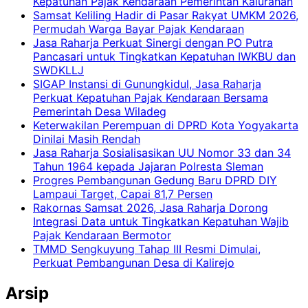
Kepatuhan Pajak Kendaraan Pemerintah Kalurahan
Samsat Keliling Hadir di Pasar Rakyat UMKM 2026,
Permudah Warga Bayar Pajak Kendaraan
Jasa Raharja Perkuat Sinergi dengan PO Putra
Pancasari untuk Tingkatkan Kepatuhan IWKBU dan
SWDKLLJ
SIGAP Instansi di Gunungkidul, Jasa Raharja
Perkuat Kepatuhan Pajak Kendaraan Bersama
Pemerintah Desa Wiladeg
Keterwakilan Perempuan di DPRD Kota Yogyakarta
Dinilai Masih Rendah
Jasa Raharja Sosialisasikan UU Nomor 33 dan 34
Tahun 1964 kepada Jajaran Polresta Sleman
Progres Pembangunan Gedung Baru DPRD DIY
Lampaui Target, Capai 81,7 Persen
Rakornas Samsat 2026, Jasa Raharja Dorong
Integrasi Data untuk Tingkatkan Kepatuhan Wajib
Pajak Kendaraan Bermotor
TMMD Sengkuyung Tahap III Resmi Dimulai,
Perkuat Pembangunan Desa di Kalirejo
Arsip