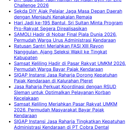
Challenge 2026
Sekda DIY Ajak Pelajar Jaga Masa Depan Daerah
dengan Menjauhi Kenakalan Remaja
Hari Jadi ke-195 Bantul, Sri Sultan Minta Program
Pro-Rakyat Segera Direalisasikan
SAMOLI Hadir di Nobar Final Piala Dunia 2026,
Permudah Warga Urus Administrasi Kendaraan
Ratusan Santri Meriahkan FASI XIII Rayon
Nanggulan, Ajang Seleksi Wakil ke Tingkat
Kabupaten
Samsat Keliling Hadir di Pasar Rakyat UMKM 2026,
Permudah Warga Bayar Pajak Kendaraan
SIGAP Instansi Jasa Raharja Dorong Kepatuhan
Pajak Kendaraan di Kalurahan Pleret
Jasa Raharja Perkuat Koordinasi dengan RSUD
Sleman untuk Optimalkan Pelayanan Korban
Kecelakaan
Samsat Keliling Meriahkan Pasar Rakyat UMKM
2026, Permudah Masyarakat Bayar Pajak
Kendaraan
SIGAP Instansi Jasa Raharja Tingkatkan Kepatuhan
Administrasi Kendaraan di PT Cobra Dental