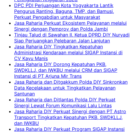
DPC PDI Perjuangan Kota Yogyakarta Lantik
Pengurus Ranting, Baguna, TMP, dan Bamusi,
Perkuat Pengabdian untuk Masyarakat
Jasa Raharja Perkuat Ekosistem Pelayanan melalui
Sinergi dengan Pemprov dan Polda Jambi
Tinjau Talud di Sawahan II, Ketua DPRD DIY Nuryadi
Siap Perjuangkan Pelebaran Jalan Lanjutan
Jasa Raharja DIY Tingkatkan Kepatuhan
Administrasi Kendaraan melalui SIGAP Instansi di
CV Kayu Manis
Jasa Raharja DIY Dorong Kepatuhan PKB,
SWDKLLJ, dan IWKBU melalui CRM dan SIGAP
Instansi di PT Arjuna Mir Trans
Jasa Raharja dan Ditgakkum Polda DIY Sinkronkan
Data Kecelakaan untuk Tingkatkan Pelayanan
Santunan
Jasa Raharja dan Ditlantas Polda DIY Perkuat
Sinergi Lewat Forum Komunikasi Lalu Lintas
Jasa Raharja DIY Perkuat Sinergi dengan PT Astro
Transport Tingkatkan Kepatuhan PKB, SWDKLLJ,
dan IWKBU
Jasa Raharja DIY Perkuat Program SIGAP Instansi