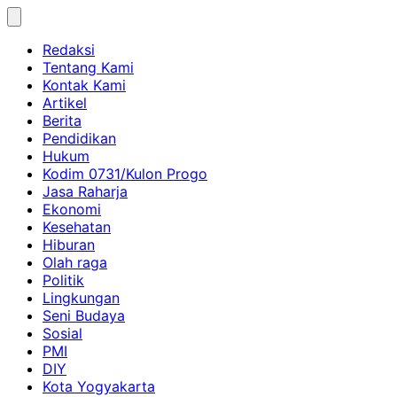
Skip
to
Redaksi
content
Tentang Kami
Kontak Kami
Artikel
Berita
Pendidikan
Hukum
Kodim 0731/Kulon Progo
Jasa Raharja
Ekonomi
Kesehatan
Hiburan
Olah raga
Politik
Lingkungan
Seni Budaya
Sosial
PMI
DIY
Kota Yogyakarta