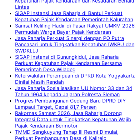
Kepatuhan Pajak Kendaraan dan Kesadaran Berlalu
Lintas
SIGAP Instansi Jasa Raharja di Bantul Perkuat
Kepatuhan Pajak Kendaraan Pemerintah Kalurahan
Samsat Keliling Hadir di Pasar Rakyat UMKM 2026,
Permudah Warga Bayar Pajak Kendaraan
Jasa Raharja Perkuat Sinergi dengan PO Putra
Pancasari untuk Tingkatkan Kepatuhan IWKBU dan
SWDKLLJ
SIGAP Instansi di Gunungkidul, Jasa Raharja
Perkuat Kepatuhan Pajak Kendaraan Bersama
Pemerintah Desa Wiladeg
Keterwakilan Perempuan di DPRD Kota Yogyakarta
Dinilai Masih Rendah
Jasa Raharja Sosialisasikan UU Nomor 33 dan 34
Tahun 1964 kepada Jajaran Polresta Sleman
Progres Pembangunan Gedung Baru DPRD DIY
Lampaui Target, Capai 81,7 Persen
Rakornas Samsat 2026, Jasa Raharja Dorong
Integrasi Data untuk Tingkatkan Kepatuhan Wajib
Pajak Kendaraan Bermotor
TMMD Sengkuyung Tahap III Resmi Dimulai,
Perkuat Pembangunan Desa di Kalirejo