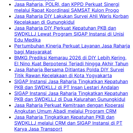
Jasa Raharja, POLRI, dan KPPD Perkuat Sinergi
melalui Rapat Koordinasi SAMSAT Kulon Progo
Jasa Raharja DIY Lakukan Survei Ahli Waris Korban
Kecelakaan di Gunungkidul
Jasa Raharja DIY Perkuat Kepatuhan PKB dan
SWDKLLJ Lewat Program SIGAP Instansi di Unisi
Edu Medika
Pertumbuhan Kinerja Perkuat Layanan Jasa Raharja
bagi Masyarakat
BMKG Prediksi Kemarau 2026 di DIY Lebih Kering,
El Nino Kuat Berpotensi Terjadi hingga Akhir Tahun
Jasa Raharja Bersama Ditlantas Polda DIY Survei
Titik Rawan Kecelakaan di Kota Yogyakarta
SIGAP Instansi Jasa Raharja Tingkatkan Kepatuhan
PKB dan SWDKLLJ di PT Insan Lestari Andalan
SIGAP Instansi Jasa Raharja Tingkatkan Kepatuhan
PKB dan SWDKLLJ di Dua Kalurahan Gunungkidul
Jasa Raharja Perkuat Kemitraan dengan Koperasi
Angkutan Umum Abadi melalui Program CRM
Jasa Raharja Tingkatkan Kepatuhan PKB dan
SWDKLLJ melalui CRM dan SIGAP Instansi di PT
Karya Jasa Transport