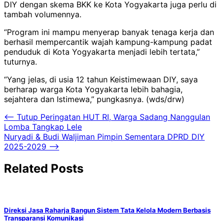
DIY dengan skema BKK ke Kota Yogyakarta juga perlu di
tambah volumennya.
“Program ini mampu menyerap banyak tenaga kerja dan
berhasil mempercantik wajah kampung-kampung padat
penduduk di Kota Yogyakarta menjadi lebih tertata,”
tuturnya.
“Yang jelas, di usia 12 tahun Keistimewaan DIY, saya
berharap warga Kota Yogyakarta lebih bahagia,
sejahtera dan Istimewa,” pungkasnya. (wds/drw)
Navigasi
⟵
Tutup Peringatan HUT RI, Warga Sadang Nanggulan
Lomba Tangkap Lele
pos
Nuryadi & Budi Waljiman Pimpin Sementara DPRD DIY
2025-2029
⟶
Related Posts
Direksi Jasa Raharja Bangun Sistem Tata Kelola Modern Berbasis
Transparansi Komunikasi