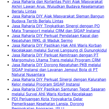
Jasa Raharja dan Korlantas Polri Ajak Masyarakat
Akhiri Lawan Arus, Wujudkan Budaya Keselamatan
Berlalu Lintas
Jasa Raharja DIY Ajak Masyarakat Sleman Bangun
Budaya Tertib Berlalu Lintas
Jasa Raharja DIY Tingkatkan Sinergi dengan PO
Mata Transport melalui CRM dan SIGAP Instansi
Jasa Raharja DIY Perkuat Pendataan Kapal dan
Kepatuhan IWKL di Waduk Sermo
Jasa Raharja DIY Pastikan Hak Ahli Waris Korban
Kecelakaan melalui Survei Langsung di Gunungkidul
Jasa Raharja DIY Perkuat Kemitraan dengan PT
Margomulyo Utama Trans melalui Program CRM
Jasa Raharja DIY Dorong Kepatuhan PKB melalui
SIGAP Instansi dan Layanan Jemput Bola di PT
Natural Nusantara
Jasa Raharja DIY Perkuat Sinergi dengan Kalurahan
Kelor melalui Program SIGAP Instansi
Jasa Raharja DIY Pastikan Santunan Tepat Sasaran
melalui Survei Ahli Waris Korban Kecelakaan
PDI Perjuangan Kota Yogyakarta Gelar
Pemeriksaan Kesehatan Lansia, Dorong
Peningkatan Anggaran JSLU