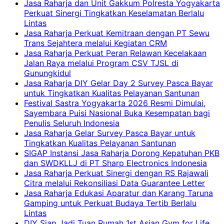
Jasa Raharja dan Unit Gakkum Polresta Yogyakarta
Perkuat Sinergi Tingkatkan Keselamatan Berlalu
Lintas
Jasa Raharja Perkuat Kemitraan dengan PT Sewu
Trans Sejahtera melalui Kegiatan CRM
Jasa Raharja Perkuat Peran Relawan Kecelakaan
Jalan Raya melalui Program CSV TJSL di
Gunungkidul
Jasa Raharja DIY Gelar Day 2 Survey Pasca Bayar
untuk Tingkatkan Kualitas Pelayanan Santunan
Festival Sastra Yogyakarta 2026 Resmi Dimulai,
Sayembara Puisi Nasional Buka Kesempatan bagi
Penulis Seluruh Indonesia
Jasa Raharja Gelar Survey Pasca Bayar untuk
Tingkatkan Kualitas Pelayanan Santunan
SIGAP Instansi Jasa Raharja Dorong Kepatuhan PKB
dan SWDKLLJ di PT Sharp Electronics Indonesia
Jasa Raharja Perkuat Sinergi dengan RS Rajawali
Citra melalui Rekonsiliasi Data Guarantee Letter
Jasa Raharja Edukasi Aparatur dan Karang Taruna
Gamping untuk Perkuat Budaya Tertib Berlalu
Lintas
DIY Siap Jadi Tuan Rumah 1st Asian Gym for Life